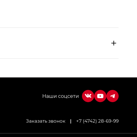
Заказать звонок
|
+7 (4742) 28-69-99
МИУМ — GX PREMIUM, Джи Эти — GT, Джи Эль —