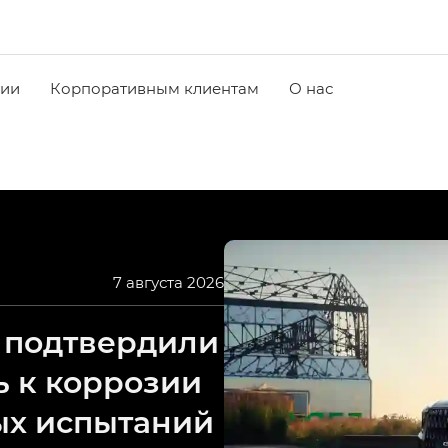
чии
Корпоративным клиентам
О нас
7 августа 2026
 подтвердили
ь к коррозии
ых испытаний