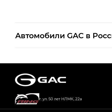
Aвтомобили GAC в Рос
S9 — Эс 9 (S9) в комплектации Эс Икс 
S7 — Эс 7 (S7) в комплектациях Эс Икс П
HYPTEC HT — Хайптек Эйч Ти (HYPTEC H
AION V — Айон Ви в комплектациях Экс 
г. ул. 50 лет НЛМК, 22а
GS8 — Джи Эс 8 (GS8) в комплектациях 
GL