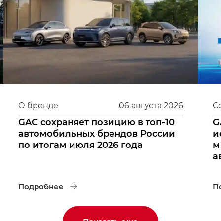
О бренде
06
августа
2026
С
GAC сохраняет позицию в топ-10
G
автомобильных брендов России
и
по итогам июля 2026 года
м
а
Подробнее
П