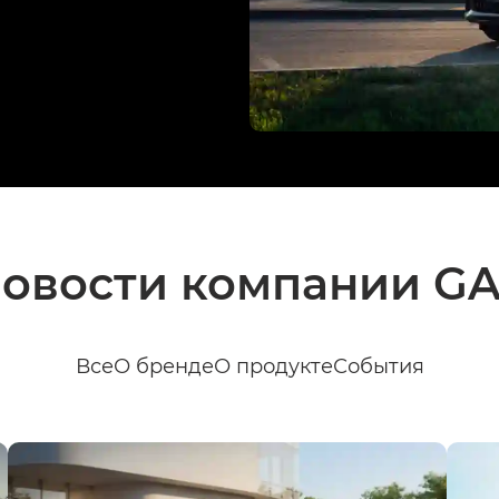
овости компании G
Все
О бренде
О продукте
События