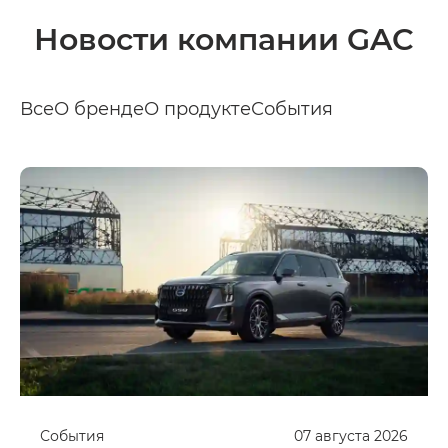
Новости компании GAC
Все
О бренде
О продукте
События
События
07
августа
2026