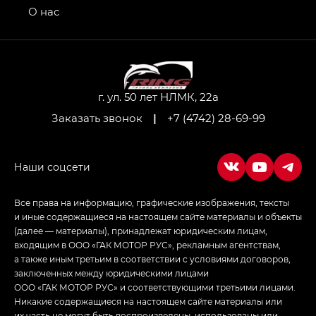
привод — GB AWD, Джи Эль Полный привод —
О нас
GL AWD
M8 — Эм 8 (M8) в комплектациях Джи Эль — GL,
Джи Ти — GT, Джи Икс — GX,
Джи Икс ПРЕМИУМ — GX PREMIUM, ЛАУНЖ —
LOUNGE
г. ул. 50 лет НЛМК, 22а
Заказать звонок
|
+7 (4742) 28-69-99
Empow — Эмпау (Empow) в комплектации
Джи Эс — GS, Джи Эль с элементы экстерьера
в спортивном стиле — GL
(S-Style)
Все права на информацию, графические изображения, тексты
и иные содержащиеся на настоящем сайте материалы и объекты
(далее — материалы), принадлежат юридическим лицам,
входящим в ООО «ГАК МОТОР РУС», рекламным агентствам,
а также иным третьим в соответствии с условиями договоров,
заключенных между юридическими лицами
ООО «ГАК МОТОР РУС» и соответствующими третьими лицами.
Никакие содержащиеся на настоящем сайте материалы или
их часть не могут быть воспроизведены, использованы или