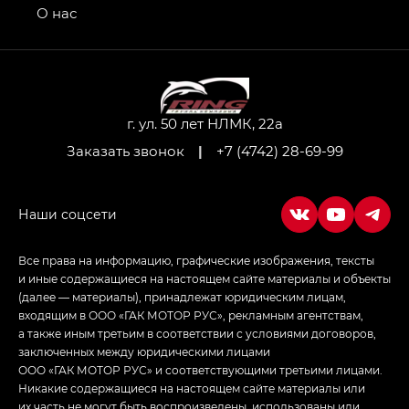
привод — GB AWD, Джи Эль Полный привод —
О нас
GL AWD
M8 — Эм 8 (M8) в комплектациях Джи Эль — GL,
Джи Ти — GT, Джи Икс — GX,
Джи Икс ПРЕМИУМ — GX PREMIUM, ЛАУНЖ —
LOUNGE
г. ул. 50 лет НЛМК, 22а
Заказать звонок
|
+7 (4742) 28-69-99
Empow — Эмпау (Empow) в комплектации
Джи Эс — GS, Джи Эль с элементы экстерьера
в спортивном стиле — GL
(S-Style)
Все права на информацию, графические изображения, тексты
и иные содержащиеся на настоящем сайте материалы и объекты
(далее — материалы), принадлежат юридическим лицам,
входящим в ООО «ГАК МОТОР РУС», рекламным агентствам,
а также иным третьим в соответствии с условиями договоров,
заключенных между юридическими лицами
ООО «ГАК МОТОР РУС» и соответствующими третьими лицами.
Никакие содержащиеся на настоящем сайте материалы или
их часть не могут быть воспроизведены, использованы или