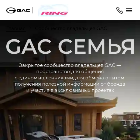
Главная
Сообщество владельцев GAC
С
Закрытое сообщество владельцев GAC —
пространство для общения
с единомышленниками, для обмена опытом,
получения полезной информации от бренда
и участия в эксклюзивных проектах