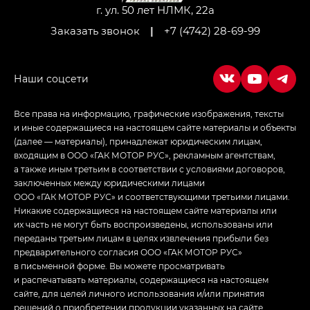
LOUNGE
г. ул. 50 лет НЛМК, 22а
Заказать звонок
|
+7 (4742) 28-69-99
Empow — Эмпау (Empow) в комплектации
Джи Эс — GS, Джи Эль с элементы экстерьера
в спортивном стиле — GL
(S-Style)
Все права на информацию, графические изображения, тексты
и иные содержащиеся на настоящем сайте материалы и объекты
(далее — материалы), принадлежат юридическим лицам,
входящим в ООО «ГАК МОТОР РУС», рекламным агентствам,
а также иным третьим в соответствии с условиями договоров,
заключенных между юридическими лицами
ООО «ГАК МОТОР РУС» и соответствующими третьими лицами.
Никакие содержащиеся на настоящем сайте материалы или
их часть не могут быть воспроизведены, использованы или
переданы третьим лицам в целях извлечения прибыли без
предварительного согласия ООО «ГАК МОТОР РУС»
в письменной форме. Вы можете просматривать
и распечатывать материалы, содержащиеся на настоящем
сайте, для целей личного использования и/или принятия
решений о приобретении продукции указанных на сайте.