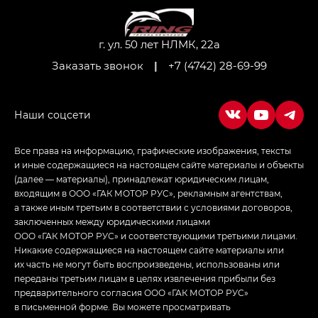
Джи Ти — GT, Джи Икс — GX,
Джи Икс ПРЕМИУМ — GX PREMIUM, ЛАУНЖ —
LOUNGE
г. ул. 50 лет НЛМК, 22а
Заказать звонок
|
+7 (4742) 28-69-99
Empow — Эмпау (Empow) в комплектации
Джи Эс — GS, Джи Эль с элементы экстерьера
в спортивном стиле — GL
(S-Style)
Все права на информацию, графические изображения, тексты
и иные содержащиеся на настоящем сайте материалы и объекты
(далее — материалы), принадлежат юридическим лицам,
входящим в ООО «ГАК МОТОР РУС», рекламным агентствам,
а также иным третьим в соответствии с условиями договоров,
заключенных между юридическими лицами
ООО «ГАК МОТОР РУС» и соответствующими третьими лицами.
Никакие содержащиеся на настоящем сайте материалы или
их часть не могут быть воспроизведены, использованы или
переданы третьим лицам в целях извлечения прибыли без
предварительного согласия ООО «ГАК МОТОР РУС»
в письменной форме. Вы можете просматривать