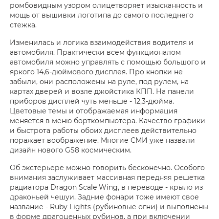
ромбовидным узором олицетворяет изысканность и
мощь от вышивки логотипа до самого последнего
стежка.
Изменилась и логика взаимодействия водителя и
автомобиля. Практически всем функционалом
автомобиля можно управлять с помощью большого и
яркого 14,6-дюймового дисплея. Про кнопки не
забыли, они расположены на руле, под рулем, на
картах дверей и возле джойстика КПП. На панели
приборов дисплей чуть меньше - 12,3-дюйма.
Цветовые темы и отображаемая информация
меняется в меню борткомпьютера. Качество графики
и быстрота работы обоих дисплеев действительно
поражает воображение. Многие СМИ уже назвали
дизайн нового GS8 космическим.
Об экстерьере можно говорить бесконечно. Особого
внимания заслуживает массивная передняя решетка
радиатора Dragon Scale Wing, в переводе - крыло из
драконьей чешуи. Задние фонари тоже имеют свое
название - Ruby Lights (рубиновые огни) и выполнены
в форме драгоценных рубинов, а при включении