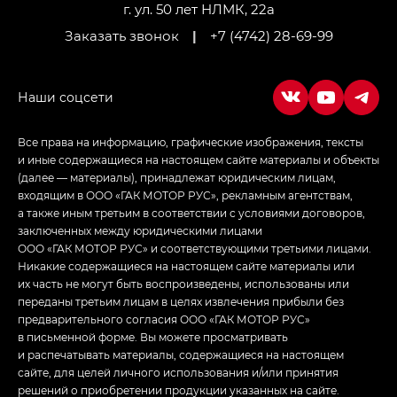
LOUNGE
г. ул. 50 лет НЛМК, 22а
Заказать звонок
|
+7 (4742) 28-69-99
Empow — Эмпау (Empow) в комплектации
Джи Эс — GS, Джи Эль с элементы экстерьера
в спортивном стиле — GL
(S-Style)
Все права на информацию, графические изображения, тексты
и иные содержащиеся на настоящем сайте материалы и объекты
(далее — материалы), принадлежат юридическим лицам,
входящим в ООО «ГАК МОТОР РУС», рекламным агентствам,
а также иным третьим в соответствии с условиями договоров,
заключенных между юридическими лицами
ООО «ГАК МОТОР РУС» и соответствующими третьими лицами.
Никакие содержащиеся на настоящем сайте материалы или
их часть не могут быть воспроизведены, использованы или
переданы третьим лицам в целях извлечения прибыли без
предварительного согласия ООО «ГАК МОТОР РУС»
в письменной форме. Вы можете просматривать
и распечатывать материалы, содержащиеся на настоящем
сайте, для целей личного использования и/или принятия
решений о приобретении продукции указанных на сайте.