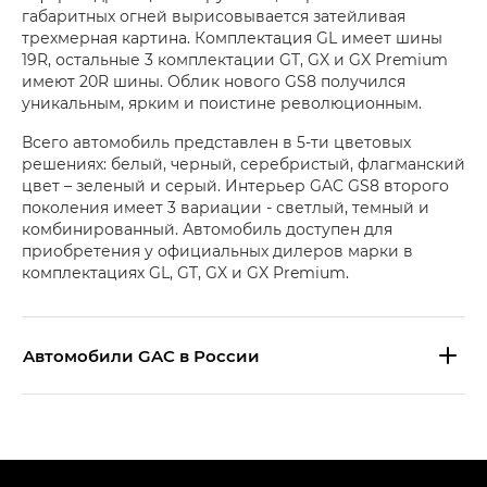
габаритных огней вырисовывается затейливая
трехмерная картина. Комплектация GL имеет шины
19R, остальные 3 комплектации GT, GX и GX Premium
имеют 20R шины. Облик нового GS8 получился
уникальным, ярким и поистине революционным.
Всего автомобиль представлен в 5-ти цветовых
решениях: белый, черный, серебристый, флагманский
цвет – зеленый и серый. Интерьер GAC GS8 второго
поколения имеет 3 вариации - светлый, темный и
комбинированный. Автомобиль доступен для
приобретения у официальных дилеров марки в
комплектациях GL, GT, GX и GX Premium.
Aвтомобили GAC в России
S9 — Эс 9 (S9) в комплектации
Эс Икс ПРЕМИУМ — SX PREMIUM