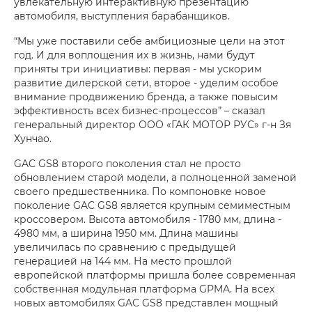
увлекательную интерактивную презентацию
автомобиля, выступления барабанщиков.
“Мы уже поставили себе амбициозные цели на этот
год. И для воплощения их в жизнь, нами будут
приняты три инициативы: первая - мы ускорим
развитие дилерской сети, второе - уделим особое
внимание продвижению бренда, а также повысим
эффективность всех бизнес-процессов” – сказал
генеральный директор ООО «ГАК МОТОР РУС» г-н Зя
Хунчао.
GAC GS8 второго поколения стал не просто
обновлением старой модели, а полноценной заменой
своего предшественника. По компоновке новое
поколение GAC GS8 является крупным семиместным
кроссовером. Высота автомобиля - 1780 мм, длина -
4980 мм, а ширина 1950 мм. Длина машины
увеличилась по сравнению с предыдущей
генерацией на 144 мм. На место прошлой
европейской платформы пришла более современная
собственная модульная платформа GPMA. На всех
новых автомобилях GAC GS8 представлен мощный