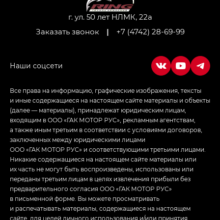
Джи Икс ПРЕМИУМ — GX PREMIUM, ЛАУНЖ —
LOUNGE
г. ул. 50 лет НЛМК, 22а
Заказать звонок
|
+7 (4742) 28-69-99
Empow — Эмпау (Empow) в комплектации
Джи Эс — GS, Джи Эль с элементы экстерьера
в спортивном стиле — GL
(S-Style)
Все права на информацию, графические изображения, тексты
и иные содержащиеся на настоящем сайте материалы и объекты
(далее — материалы), принадлежат юридическим лицам,
входящим в ООО «ГАК МОТОР РУС», рекламным агентствам,
а также иным третьим в соответствии с условиями договоров,
заключенных между юридическими лицами
ООО «ГАК МОТОР РУС» и соответствующими третьими лицами.
Никакие содержащиеся на настоящем сайте материалы или
их часть не могут быть воспроизведены, использованы или
переданы третьим лицам в целях извлечения прибыли без
предварительного согласия ООО «ГАК МОТОР РУС»
в письменной форме. Вы можете просматривать
и распечатывать материалы, содержащиеся на настоящем
сайте, для целей личного использования и/или принятия