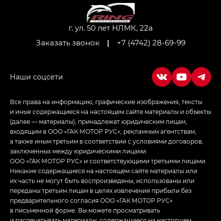
Джи Ти — GT, Джи Икс — GX,
Джи Икс ПРЕМИУМ — GX PREMIUM, ЛАУНЖ —
LOUNGE
г. ул. 50 лет НЛМК, 22а
Заказать звонок
|
+7 (4742) 28-69-99
Empow — Эмпау (Empow) в комплектации
Джи Эс — GS, Джи Эль с элементы экстерьера
в спортивном стиле — GL
(S-Style)
Все права на информацию, графические изображения, тексты
и иные содержащиеся на настоящем сайте материалы и объекты
(далее — материалы), принадлежат юридическим лицам,
входящим в ООО «ГАК МОТОР РУС», рекламным агентствам,
а также иным третьим в соответствии с условиями договоров,
заключенных между юридическими лицами
ООО «ГАК МОТОР РУС» и соответствующими третьими лицами.
Никакие содержащиеся на настоящем сайте материалы или
их часть не могут быть воспроизведены, использованы или
переданы третьим лицам в целях извлечения прибыли без
предварительного согласия ООО «ГАК МОТОР РУС»
в письменной форме. Вы можете просматривать
и распечатывать материалы, содержащиеся на настоящем