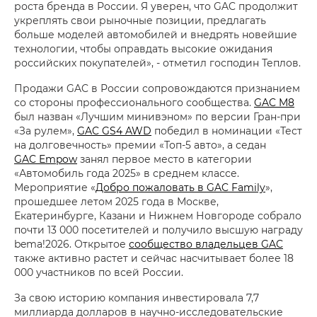
роста бренда в России. Я уверен, что GAC продолжит
укреплять свои рыночные позиции, предлагать
больше моделей автомобилей и внедрять новейшие
технологии, чтобы оправдать высокие ожидания
российских покупателей», - отметил господин Теплов.
Продажи GAC в России сопровождаются признанием
со стороны профессионального сообщества.
GAC M8
был назван «Лучшим минивэном» по версии Гран-при
«За рулем»,
GAC GS4 AWD
победил в номинации «Тест
на долговечность» премии «Топ-5 авто», а седан
GAC Empow
занял первое место в категории
«Автомобиль года 2025» в среднем классе.
Мероприятие «
Добро пожаловать в GAC Family
»,
прошедшее летом 2025 года в Москве,
Екатеринбурге, Казани и Нижнем Новгороде собрало
почти 13 000 посетителей и получило высшую награду
bema!2026. Открытое
сообщество владельцев GAC
также активно растет и сейчас насчитывает более 18
000 участников по всей России.
За свою историю компания инвестировала 7,7
миллиарда долларов в научно-исследовательские