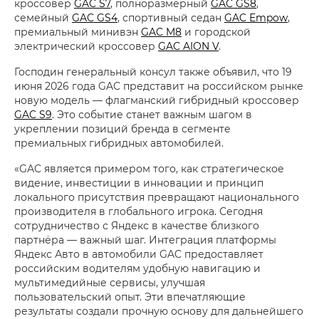
кроссовер
GAC S7
, полноразмерный
GAC GS8
,
семейный
GAC GS4
, спортивный седан
GAC Empow
,
премиальный минивэн
GAC M8
и городской
электрический кроссовер
GAC AION V
.
Господин генеральный консул также объявил, что 19
июня 2026 года GAC представит на российском рынке
новую модель — флагманский гибридный кроссовер
GAC S9
. Это событие станет важным шагом в
укреплении позиций бренда в сегменте
премиальных гибридных автомобилей.
«GAC является примером того, как стратегическое
видение, инвестиции в инновации и принцип
локального присутствия превращают национального
производителя в глобального игрока. Сегодня
сотрудничество с Яндекс в качестве близкого
партнёра — важный шаг. Интеграция платформы
Яндекс Авто в автомобили GAC предоставляет
российским водителям удобную навигацию и
мультимедийные сервисы, улучшая
пользовательский опыт. Эти впечатляющие
результаты создали прочную основу для дальнейшего