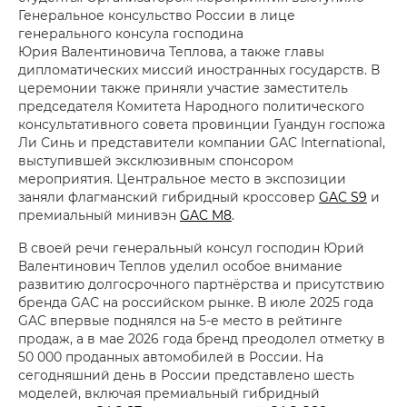
Генеральное консульство России в лице
генерального консула господина
Юрия Валентиновича Теплова, а также главы
дипломатических миссий иностранных государств. В
церемонии также приняли участие заместитель
председателя Комитета Народного политического
консультативного совета провинции Гуандун госпожа
Ли Синь и представители компании GAC International,
выступившей эксклюзивным спонсором
мероприятия. Центральное место в экспозиции
заняли флагманский гибридный кроссовер
GAC S9
и
премиальный минивэн
GAC M8
.
В своей речи генеральный консул господин Юрий
Валентинович Теплов уделил особое внимание
развитию долгосрочного партнёрства и присутствию
бренда GAC на российском рынке. В июле 2025 года
GAC впервые поднялся на 5-е место в рейтинге
продаж, а в мае 2026 года бренд преодолел отметку в
50 000 проданных автомобилей в России. На
сегодняшний день в России представлено шесть
моделей, включая премиальный гибридный