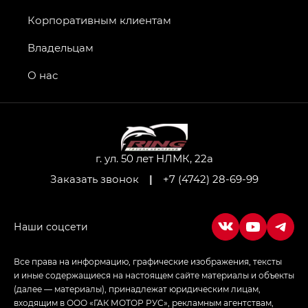
Джи Икс ПРЕМИУМ — GX PREMIUM, Джи Эти —
GT, Джи Эль — GL
Корпоративным клиентам
GS4 — Джи Эс 4 (GS4) в комплектациях Джи Би
Владельцам
Передний привод — GB 2WD, Джи Би Полный
привод — GB AWD, Джи Эль Полный привод —
О нас
GL AWD
M8 — Эм 8 (M8) в комплектациях Джи Эль — GL,
Джи Ти — GT, Джи Икс — GX,
Джи Икс ПРЕМИУМ — GX PREMIUM, ЛАУНЖ —
LOUNGE
г. ул. 50 лет НЛМК, 22а
Заказать звонок
|
+7 (4742) 28-69-99
Empow — Эмпау (Empow) в комплектации
Джи Эс — GS, Джи Эль с элементы экстерьера
в спортивном стиле — GL
(S-Style)
Все права на информацию, графические изображения, тексты
и иные содержащиеся на настоящем сайте материалы и объекты
(далее — материалы), принадлежат юридическим лицам,
входящим в ООО «ГАК МОТОР РУС», рекламным агентствам,