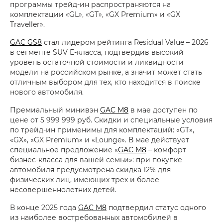
программы трейд-ин распространяются на
комплектации «GL», «GT», «GX Premium» и «GX
Traveller».
GAC GS8
стал лидером рейтинга Residual Value – 2026
в сегменте SUV E-класса, подтвердив высокий
уровень остаточной стоимости и ликвидности
модели на российском рынке, а значит может стать
отличным выбором для тех, кто находится в поиске
нового автомобиля.
Премиальный минивэн
GAC M8
в мае доступен по
цене от 5 999 999 руб. Скидки и специальные условия
по трейд-ин применимы для комплектаций: «GT»,
«GX», «GX Premium» и «Lounge». В мае действует
специальное предложение «
GAC M8
– комфорт
бизнес-класса для вашей семьи»: при покупке
автомобиля предусмотрена скидка 12% для
физических лиц, имеющих трех и более
несовершеннолетних детей.
В конце 2025 года
GAC M8
подтвердил статус одного
из наиболее востребованных автомобилей в