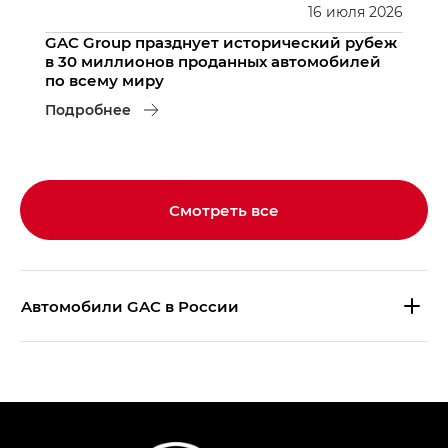
16
июля
2026
GAC Group празднует исторический рубеж
в 30 миллионов проданных автомобилей
по всему миру
Подробнее
Смотреть все
Aвтомобили GAC в России
S9 — Эс 9 (S9) в комплектации
Эс Икс ПРЕМИУМ — SX PREMIUM
S7 — Эс 7 (S7) в комплектациях