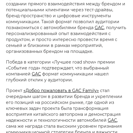
создании прямого взаимодействия между брендом и
потенциальными клиентами через тест-драйвы,
бренд-пространство и цифровые инструменты
коммуникации. Такой формат позволил аудитории
познакомиться с автомобилями бренда
GAC
, получить
персонализированный опыт взаимодействия с
продуктом, и просто интересно провести время с
семьей и близкими в рамках мероприятий,
организованных брендом на площадке.
Победа в категории «Лучшее road show» премии
«Событие года» подтверждает, что выбранный
компанией
GAC
формат коммуникации нашел
глубокий отклик у аудитории.
Проект
«Добро пожаловать в GAC Family»
стал
очередным шагом в развитии бренда и укреплении
его позиций на российском рынке, где одной из
ключевых задач проекта была трансформация
восприятия китайского автопрома и демонстрация
надежности и технологичности автомобилей
GAC
,
сама же награда стала высоким уровнем признания
коммуникационной стратегии бренда и важности