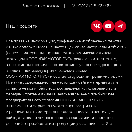
Заказать звонок
|
+7 (4742) 28-69-99
Empow — Эмпау (Empow) в комплектации
Джи Эс — GS, Джи Эль с элементы экстерьера
в спортивном стиле — GL
(S-Style)
Все права на информацию, графические изображения, тексты
и иные содержащиеся на настоящем сайте материалы и объекты
(далее — материалы), принадлежат юридическим лицам,
входящим в ООО «ГАК МОТОР РУС», рекламным агентствам,
а также иным третьим в соответствии с условиями договоров,
заключенных между юридическими лицами
ООО «ГАК МОТОР РУС» и соответствующими третьими лицами.
Никакие содержащиеся на настоящем сайте материалы или
их часть не могут быть воспроизведены, использованы или
переданы третьим лицам в целях извлечения прибыли без
предварительного согласия ООО «ГАК МОТОР РУС»
в письменной форме. Вы можете просматривать
и распечатывать материалы, содержащиеся на настоящем
сайте, для целей личного использования и/или принятия
решений о приобретении продукции указанных на сайте.