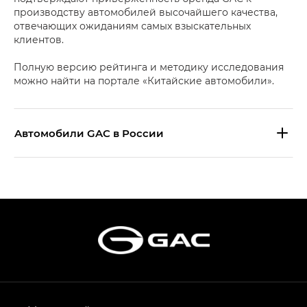
производству автомобилей высочайшего качества,
отвечающих ожиданиям самых взыскательных
клиентов.
Полную версию рейтинга и методику исследования
можно найти на портале «Китайские автомобили».
Aвтомобили GAC в России
S9 — Эс 9 (S9) в комплектации
Эс Икс ПРЕМИУМ — SX PREMIUM
S7 — Эс 7 (S7) в комплектациях
Эс Икс ПРЕМИУМ — SX PREMIUM, Эс Тэ — ST
HYPTEC HT — Хайптек Эйч Ти (HYPTEC HT)
в комплектации Экс ПРЕМИУМ — EX PREMIUM