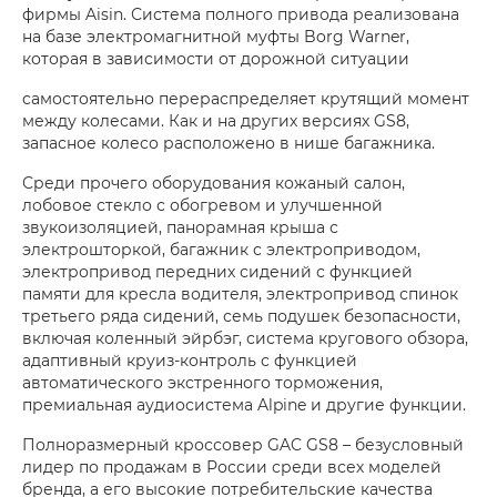
фирмы Aisin. Система полного привода реализована
на базе электромагнитной муфты Borg Warner,
которая в зависимости от дорожной ситуации
самостоятельно перераспределяет крутящий момент
между колесами. Как и на других версиях GS8,
запасное колесо расположено в нише багажника.
Среди прочего оборудования кожаный салон,
лобовое стекло с обогревом и улучшенной
звукоизоляцией, панорамная крыша с
электрошторкой, багажник с электроприводом,
электропривод передних сидений с функцией
памяти для кресла водителя, электропривод спинок
третьего ряда сидений, семь подушек безопасности,
включая коленный эйрбэг, система кругового обзора,
адаптивный круиз-контроль с функцией
автоматического экстренного торможения,
премиальная аудиосистема Alpine и другие функции.
Полноразмерный кроссовер GAC GS8 – безусловный
лидер по продажам в России среди всех моделей
бренда, а его высокие потребительские качества