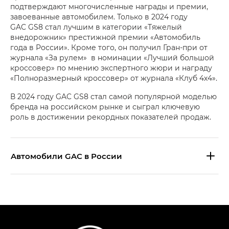
подтверждают многочисленные награды и премии,
завоеванные автомобилем. Только в 2024 году
GAC GS8 стал лучшим в категории «Тяжелый
внедорожник» престижной премии «Автомобиль
года в России». Кроме того, он получил Гран-при от
журнала «За рулем» в номинации «Лучший большой
кроссовер» по мнению экспертного жюри и награду
«Полноразмерный кроссовер» от журнала «Клуб 4х4».
В 2024 году GAC GS8 стал самой популярной моделью
бренда на российском рынке и сыграл ключевую
роль в достижении рекордных показателей продаж.
Aвтомобили GAC в России
S9 — Эс 9 (S9) в комплектации
Эс Икс ПРЕМИУМ — SX PREMIUM
S7 — Эс 7 (S7) в комплектациях