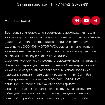
Заказать звонок
|
+7 (4742) 28-69-99
Empow — Эмпау (Empow) в комплектации
Джи Эс — GS, Джи Эль с элементы экстерьера
в спортивном стиле — GL
(S-Style)
Все права на информацию, графические изображения, тексты
и иные содержащиеся на настоящем сайте материалы и объекты
(далее — материалы), принадлежат юридическим лицам,
входящим в ООО «ГАК МОТОР РУС», рекламным агентствам,
а также иным третьим в соответствии с условиями договоров,
заключенных между юридическими лицами
ООО «ГАК МОТОР РУС» и соответствующими третьими лицами.
Никакие содержащиеся на настоящем сайте материалы или
их часть не могут быть воспроизведены, использованы или
переданы третьим лицам в целях извлечения прибыли без
предварительного согласия ООО «ГАК МОТОР РУС»
в письменной форме. Вы можете просматривать
и распечатывать материалы, содержащиеся на настоящем
сайте, для целей личного использования и/или принятия
решений о приобретении продукции указанных на сайте.