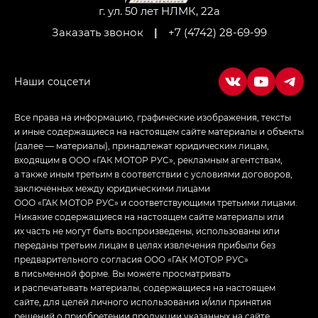
LOUNGE
г. ул. 50 лет НЛМК, 22а
Заказать звонок
|
+7 (4742) 28-69-99
Empow — Эмпау (Empow) в комплектации
Джи Эс — GS, Джи Эль с элементы экстерьера
в спортивном стиле — GL
(S-Style)
Все права на информацию, графические изображения, тексты
и иные содержащиеся на настоящем сайте материалы и объекты
(далее — материалы), принадлежат юридическим лицам,
входящим в ООО «ГАК МОТОР РУС», рекламным агентствам,
а также иным третьим в соответствии с условиями договоров,
заключенных между юридическими лицами
ООО «ГАК МОТОР РУС» и соответствующими третьими лицами.
Никакие содержащиеся на настоящем сайте материалы или
их часть не могут быть воспроизведены, использованы или
переданы третьим лицам в целях извлечения прибыли без
предварительного согласия ООО «ГАК МОТОР РУС»
в письменной форме. Вы можете просматривать
и распечатывать материалы, содержащиеся на настоящем
сайте, для целей личного использования и/или принятия
решений о приобретении продукции указанных на сайте.