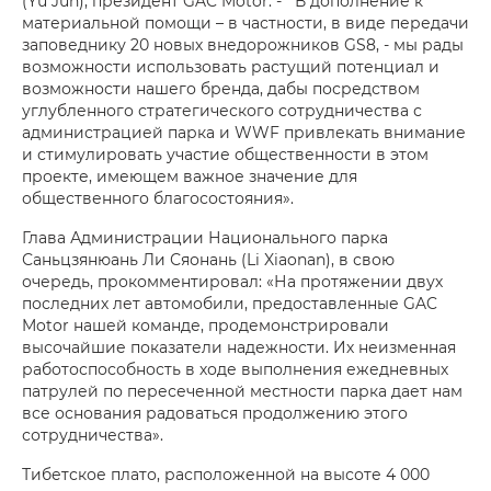
(Yu Jun), президент GAC Motor. - В дополнение к
материальной помощи – в частности, в виде передачи
заповеднику 20 новых внедорожников GS8, - мы рады
возможности использовать растущий потенциал и
возможности нашего бренда, дабы посредством
углубленного стратегического сотрудничества с
администрацией парка и WWF привлекать внимание
и стимулировать участие общественности в этом
проекте, имеющем важное значение для
общественного благосостояния».
Глава Администрации Национального парка
Саньцзянюань Ли Сяонань (Li Xiaonan), в свою
очередь, прокомментировал: «На протяжении двух
последних лет автомобили, предоставленные GAC
Motor нашей команде, продемонстрировали
высочайшие показатели надежности. Их неизменная
работоспособность в ходе выполнения ежедневных
патрулей по пересеченной местности парка дает нам
все основания радоваться продолжению этого
сотрудничества».
Тибетское плато, расположенной на высоте 4 000