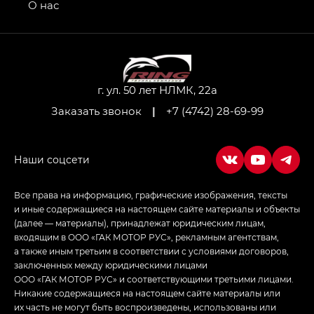
привод — GB AWD, Джи Эль Полный привод —
О нас
GL AWD
M8 — Эм 8 (M8) в комплектациях Джи Эль — GL,
Джи Ти — GT, Джи Икс — GX,
Джи Икс ПРЕМИУМ — GX PREMIUM, ЛАУНЖ —
LOUNGE
г. ул. 50 лет НЛМК, 22а
Заказать звонок
|
+7 (4742) 28-69-99
Empow — Эмпау (Empow) в комплектации
Джи Эс — GS, Джи Эль с элементы экстерьера
в спортивном стиле — GL
(S-Style)
Все права на информацию, графические изображения, тексты
и иные содержащиеся на настоящем сайте материалы и объекты
(далее — материалы), принадлежат юридическим лицам,
входящим в ООО «ГАК МОТОР РУС», рекламным агентствам,
а также иным третьим в соответствии с условиями договоров,
заключенных между юридическими лицами
ООО «ГАК МОТОР РУС» и соответствующими третьими лицами.
Никакие содержащиеся на настоящем сайте материалы или
их часть не могут быть воспроизведены, использованы или