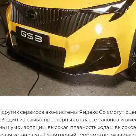
и других сервисов эко-системы Яндекс Go смогут оц
S3 один из самых просторных в классе салонов и вм
ь шумоизоляции, высокая плавность хода и высоко
я установка – 1,5-литровый турбомотор, развивающий