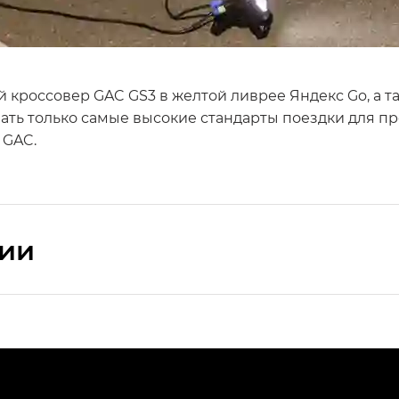
ый кроссовер GAC GS3 в желтой ливрее Яндекс Go, а
ать только самые высокие стандарты поездки для пр
 GAC.
сии
ПРЕМИУМ — SX PREMIUM
РЕМИУМ — SX PREMIUM, Эс Тэ — ST