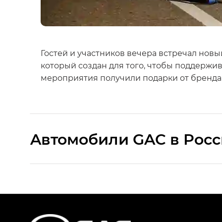
Гостей и участников вечера встречал нов
который создан для того, чтобы поддержив
мероприятия получили подарки от бренда
Aвтомобили GAC в Рос
S9 — Эс 9 (S9) в комплектации Эс Икс 
S7 — Эс 7 (S7) в комплектациях Эс Икс П