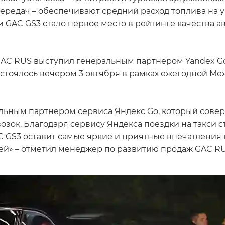
редач – обеспечивают средний расход топлива на уро
GAC GS3 стало первое место в рейтинге качества 
GAC RUS выступил генеральным партнером Yandex Go
стоялось вечером 3 октября в рамках ежегодной Ме
альным партнером сервиса Яндекс Go, который сов
зок. Благодаря сервису Яндекса поездки на такси с
C GS3 оставит самые яркие и приятные впечатления к
лей» – отметил менеджер по развитию продаж GAC RU