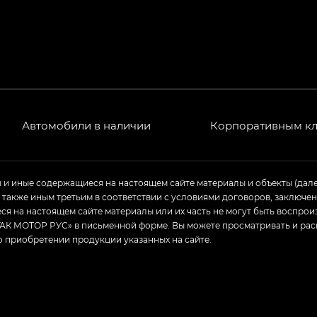
T) в комплектации Экс ПРЕМИУМ — EX PREMIUM
— EX, Экс ПРЕМИУМ — EX Premium
Джи Эс 8 ТРЭВЕЛЛЕР — GS8 TRAVELLER, Джи Икс ПРЕ
 Джи Би Передний привод — GB 2WD, Джи Би Полный
Автомобили в наличии
Корпоративным к
ь — GL, Джи Ти — GT, Джи Икс — GX, Джи Икс ПРЕМ
ы и иные содержащиеся на настоящем сайте материалы и объекты (дал
а также иным третьим в соответствии с условиями договоров, заклю
Джи Эс — GS, Джи Эль с элементы экстерьера в спо
я на настоящем сайте материалы или их часть не могут быть воспрои
АК МОТОР РУС» в письменной форме. Вы можете просматривать и рас
о приобретении продукции указанных на сайте.