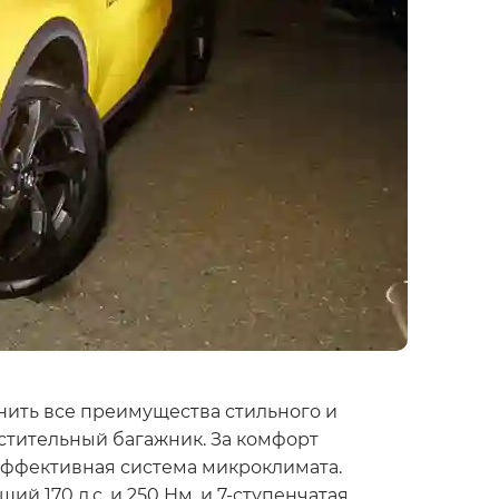
енить все преимущества стильного и
естительный багажник. За комфорт
эффективная система микроклимата.
 170 л.с. и 250 Нм, и 7-ступенчатая