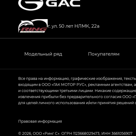
HYPTEC HT — Хайптек Эйч Ти (HYPTEC H
AION V — Айон Ви в комплектациях Экс 
г. ул. 50 лет НЛМК, 22а
GS8 — Джи Эс 8 (GS8) в комплектациях 
GL
GS4 — Джи Эс 4 (GS4) в комплектациях
Модельный ряд
Покупателям
GL AWD
M8 — Эм 8 (M8) в комплектациях Джи Эл
Все права на информацию, графические изображения, текст
входящим в ООО «ГАК МОТОР РУС», рекламным агентствам, 
Empow — Эмпау (Empow) в комплектации 
и соответствующими третьими лицами. Никакие содержащиес
извлечения прибыли без предварительного согласия ООО «Г
для целей личного использования и/или принятия решений 
Правовая информация
© 2026, ООО «Ринг С». ОГРН 1123668029473, ИНН 3661056907