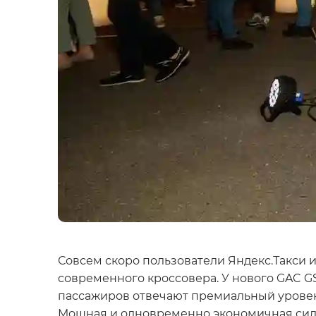
Совсем скоро пользователи Яндекс.Такси 
современного кроссовера. У нового GAC G
пассажиров отвечают премиальный уровен
Мощная и одновременно экономичная силова