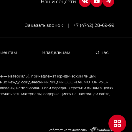
Заказать звонок
|
+7 (4742) 28-69-99
МИУМ — GX PREMIUM, Джи Эти — GT, Джи Эль —
 привод — GB AWD, Джи Эль Полный привод —
лиентам
Владельцам
О нас
ИУМ — GX PREMIUM, ЛАУНЖ — LOUNGE
ее — материалы), принадлежат юридическим лицам,
ченных между юридическими лицами ООО «ГАК МОТОР РУС»
ртивном стиле — GL
(S-Style)
зведены, использованы или переданы третьим лицам в целях
печатывать материалы, содержащиеся на настоящем сайте,
Работает на технологиях