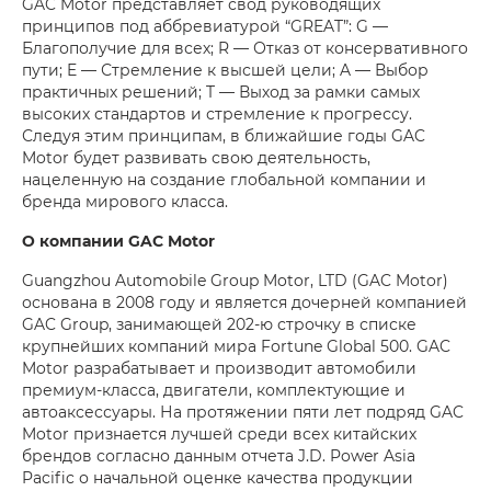
GAC Motor представляет свод руководящих
принципов под аббревиатурой “GREAT”: G —
Благополучие для всех; R — Отказ от консервативного
пути; E — Стремление к высшей цели; A — Выбор
практичных решений; T — Выход за рамки самых
высоких стандартов и стремление к прогрессу.
Следуя этим принципам, в ближайшие годы GAC
Motor будет развивать свою деятельность,
нацеленную на создание глобальной компании и
бренда мирового класса.
О компании
GAC
Motor
Guangzhou Automobile Group Motor, LTD (GAC Motor)
основана в 2008 году и является дочерней компанией
GAC Group, занимающей 202-ю строчку в списке
крупнейших компаний мира Fortune Global 500. GAC
Motor разрабатывает и производит автомобили
премиум-класса, двигатели, комплектующие и
автоаксессуары. На протяжении пяти лет подряд GAC
Motor признается лучшей среди всех китайских
брендов согласно данным отчета J.D. Power Asia
Pacific о начальной оценке качества продукции