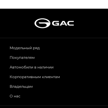
S9 — Эс 9 (S9) в комплектации
Эс Икс ПРЕМИУМ — SX PREMIUM
S7 — Эс 7 (S7) в комплектациях
Эс Икс ПРЕМИУМ — SX PREMIUM, Эс Тэ — ST
HYPTEC HT — Хайптек Эйч Ти (HYPTEC HT)
в комплектации Экс ПРЕМИУМ — EX PREMIUM
AION V — Айон Ви в комплектациях Экс — EX,
Модельный ряд
Экс ПРЕМИУМ — EX Premium
Покупателям
GS8 — Джи Эс 8 (GS8) в комплектациях
Джи Эс 8 ТРЭВЕЛЛЕР — GS8 TRAVELLER,
Автомобили в наличии
Джи Икс ПРЕМИУМ — GX PREMIUM, Джи Эти —
GT, Джи Эль — GL
Корпоративным клиентам
GS4 — Джи Эс 4 (GS4) в комплектациях Джи Би
Владельцам
Передний привод — GB 2WD, Джи Би Полный
привод — GB AWD, Джи Эль Полный привод —
О нас
GL AWD