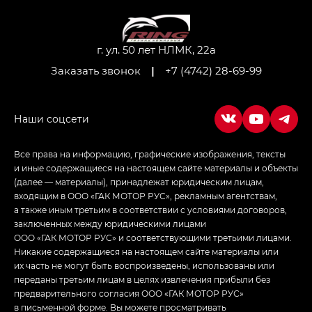
M8 — Эм 8 (M8) в комплектациях Джи Эль — GL,
Джи Ти — GT, Джи Икс — GX,
Джи Икс ПРЕМИУМ — GX PREMIUM, ЛАУНЖ —
LOUNGE
г. ул. 50 лет НЛМК, 22а
Заказать звонок
|
+7 (4742) 28-69-99
Empow — Эмпау (Empow) в комплектации
Джи Эс — GS, Джи Эль с элементы экстерьера
в спортивном стиле — GL
(S-Style)
Все права на информацию, графические изображения, тексты
и иные содержащиеся на настоящем сайте материалы и объекты
(далее — материалы), принадлежат юридическим лицам,
входящим в ООО «ГАК МОТОР РУС», рекламным агентствам,
а также иным третьим в соответствии с условиями договоров,
заключенных между юридическими лицами
ООО «ГАК МОТОР РУС» и соответствующими третьими лицами.
Никакие содержащиеся на настоящем сайте материалы или
их часть не могут быть воспроизведены, использованы или
переданы третьим лицам в целях извлечения прибыли без
предварительного согласия ООО «ГАК МОТОР РУС»
в письменной форме. Вы можете просматривать