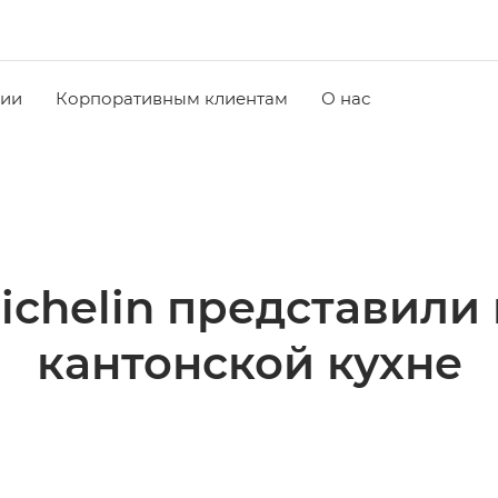
чии
Корпоративным клиентам
О нас
ichelin представили
кантонской кухне