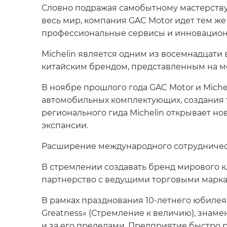
Словно подражая самобытному мастерству 
весь мир, компания GAC Motor идет тем ж
профессиональные сервисы и инновационн
Michelin является одним из восемнадцати 
китайским брендом, представленным на ме
В ноябре прошлого года GAC Motor и Mich
автомобильных комплектующих, создания 
регионального гида Michelin открывает но
экспансии.
Расширение международного сотрудниче
В стремлении создавать бренд мирового 
партнерство с ведущими торговыми марка
В рамках празднования 10-летнего юбилея
Greatness» (Стремление к величию), знаме
и за его пределами. Предприятие быстро 