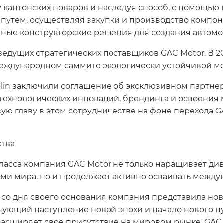
кантонских поваров и наследуя способ, с помощью 
е путем, осуществляя закупки и производство компо
ые конструкторские решения для создания автомоб
ведущих стратегических поставщиков GAC Motor. В 2
ждународном саммите экологически устойчивой моб
elin заключили соглашение об эксклюзивном партнер
технологических инноваций, брендинга и освоения
вую главу в этом сотрудничестве на фоне перехода 
ства
класса компания GAC Motor не только наращивает д
ми мира, но и продолжает активно осваивать между
 со дня своего основания компания представила но
нующий наступление новой эпохи и начало нового пу
расширяет свое присутствие на мировом рынке. GAC 