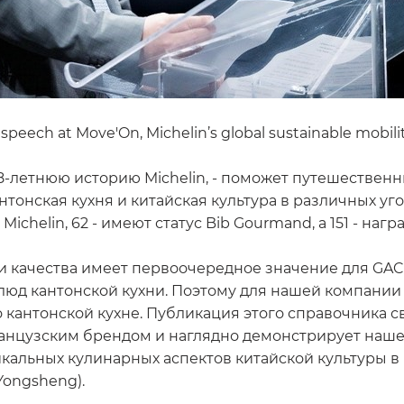
 speech at Move'On, Michelin’s global sustainable mobil
118-летнюю историю Michelin, - поможет путешествен
нтонская кухня и китайская культура в различных уг
 Michelin, 62 - имеют статус Bib Gourmand, а 151 - н
и качества имеет первоочередное значение для GAC 
юд кантонской кухни. Поэтому для нашей компании б
по кантонской кухне. Публикация этого справочника
ранцузским брендом и наглядно демонстрирует наш
икальных кулинарных аспектов китайской культуры в
Yongsheng).