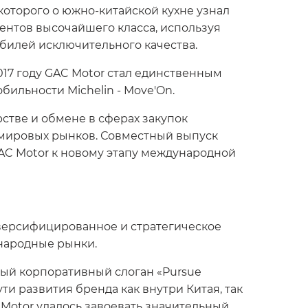
которого о южно-китайской кухне узнал
нентов высочайшего класса, используя
илей исключительного качества.
017 году GAC Motor стал единственным
ильности Michelin - Move'On.
стве и обмене в сферах закупок
 мировых рынков. Совместный выпуск
GAC Motor к новому этапу международной
иверсифицированное и стратегическое
народные рынки.
вый корпоративный слоган «Pursue
ти развития бренда как внутри Китая, так
Motor удалось завоевать значительный