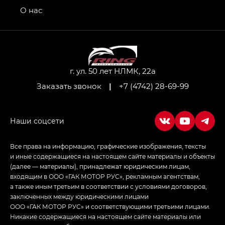
привод — GB AWD, Джи Эль Полный привод —
О нас
GL AWD
M8 — Эм 8 (M8) в комплектациях Джи Эль — GL,
Джи Ти — GT, Джи Икс — GX,
Джи Икс ПРЕМИУМ — GX PREMIUM, ЛАУНЖ —
LOUNGE
г. ул. 50 лет НЛМК, 22а
Заказать звонок
|
+7 (4742) 28-69-99
Empow — Эмпау (Empow) в комплектации
Джи Эс — GS, Джи Эль с элементы экстерьера
в спортивном стиле — GL
(S-Style)
Все права на информацию, графические изображения, тексты
и иные содержащиеся на настоящем сайте материалы и объекты
(далее — материалы), принадлежат юридическим лицам,
входящим в ООО «ГАК МОТОР РУС», рекламным агентствам,
а также иным третьим в соответствии с условиями договоров,
заключенных между юридическими лицами
ООО «ГАК МОТОР РУС» и соответствующими третьими лицами.
Никакие содержащиеся на настоящем сайте материалы или