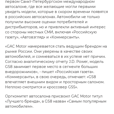
первом Санкт-Петербургском международном
автосалоне, где все желающие могли первыми
увидеть модели, которые в скором времени появятся
в российских автосалонах. Автомобили не только
получили высокие оценки потребителей и
дистрибьюторов, но и привлекли активный интерес
со стороны местных СМИ, включая «Российскую
газету», «Автовзгляд» и «Коммерсантъ».
«GAC Motor намеревается стать ведущим брендом на
рынке России. Они уверены в качестве своих
автомобилей, и сомневаться в их успехе нет причин.
Согласно аналитическому отчету J.D. Power, модель
GS8 занимает первое место в сегменте больших
внедорожников», - пишет «Российская газета».
«Коммерсантъ», в свою очередь, отмечает: «GS8
впечатляет внешним видом и просторным салоном.
Неплохо смотрится и кроссовер GS5».
Оргкомитет автосалона присвоил GAC Motor титул
«Лучшего бренда», а GS8 назван «Самым популярным
автомобилем».