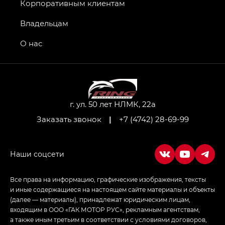
GT, Джи Эль — GL
Корпоративным клиентам
GS4 — Джи Эс 4 (GS4) в комплектациях Джи Би
Владельцам
Передний привод — GB 2WD, Джи Би Полный
привод — GB AWD, Джи Эль Полный привод —
О нас
GL AWD
M8 — Эм 8 (M8) в комплектациях Джи Эль — GL,
Джи Ти — GT, Джи Икс — GX,
Джи Икс ПРЕМИУМ — GX PREMIUM, ЛАУНЖ —
LOUNGE
г. ул. 50 лет НЛМК, 22а
Заказать звонок
|
+7 (4742) 28-69-99
Empow — Эмпау (Empow) в комплектации
Джи Эс — GS, Джи Эль с элементы экстерьера
в спортивном стиле — GL
(S-Style)
Все права на информацию, графические изображения, тексты
и иные содержащиеся на настоящем сайте материалы и объекты
(далее — материалы), принадлежат юридическим лицам,
входящим в ООО «ГАК МОТОР РУС», рекламным агентствам,
а также иным третьим в соответствии с условиями договоров,