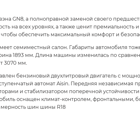
эна GN8, а полноправной заменой своего предшестве
сть на всех уровнях, а также ценит премиальность и
, чтобы обеспечить максимальный комфорт и безопа
меет семиместный салон. Габариты автомобиля тоже
 ширина 1893 мм. Длина машины изменилась по сравн
т 3070 мм.
авлен бензиновый двухлитровый двигатель с мощно
-ступенчатый автомат Aisin. Передняя независимая 
орами и стабилизатором поперечной устойчивости 
мобиль оснащен климат-контролем, фронтальными,
змерность шин шины R18