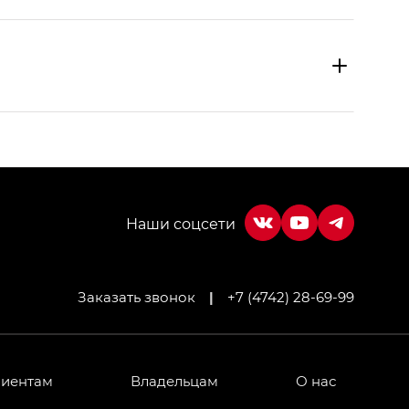
Заказать звонок
|
+7 (4742) 28-69-99
МИУМ — GX PREMIUM, Джи Эти — GT, Джи Эль —
 привод — GB AWD, Джи Эль Полный привод —
лиентам
Владельцам
О нас