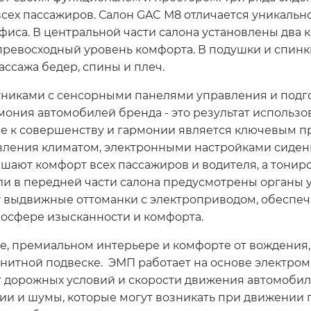
ех пассажиров. Салон GAC M8 отличается уникаль
фиса. В центральной части салона установлены два 
ревосходный уровень комфорта. В подушки и спинк
ссажа бедер, спины и плеч.
никами с сенсорными панелями управления и подго
мония автомобилей бренда - это результат использов
ие к совершенству и гармонии является ключевым п
вления климатом, электронными настройками сиден
ают комфорт всех пассажиров и водителя, а тонир
ли в передней части салона предусмотрены органы
 выдвижные оттоманки с электроприводом, обеспеч
мосфере изысканности и комфорта.
е, премиальном интерьере и комфорте от вождения, 
гнитной подвеске. ЭМП работает на основе электро
от дорожных условий и скорости движения автомоби
ии и шумы, которые могут возникать при движении 