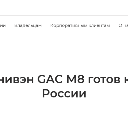
чии
Владельцам
Корпоративным клиентам
О н
ивэн GAC М8 готов к
России