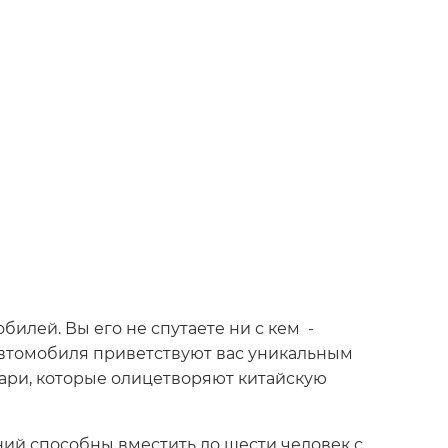
илей. Вы его не спутаете ни с кем -
автомобиля приветствуют вас уникальным
нари, которые олицетворяют китайскую
ий способны вместить до шести человек с