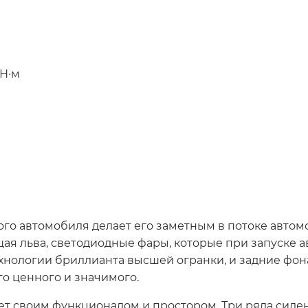
Н·м
о автомобиля делает его заметным в потоке автомоб
ая льва, светодиодные фары, которые при запуске 
ехнологии бриллианта высшей огранки, и задние фо
о ценного и значимого.
т своим функционалом и простором. Три ряда сиден