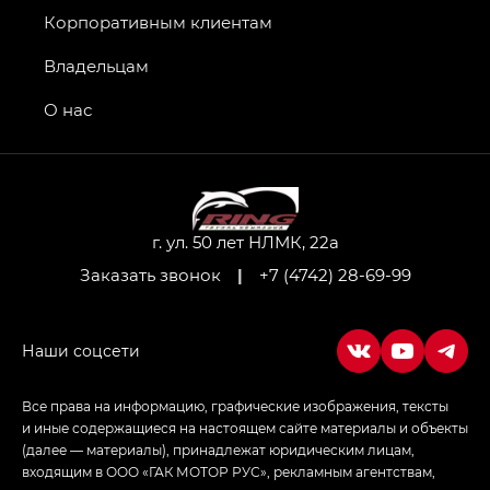
GT, Джи Эль — GL
Корпоративным клиентам
GS4 — Джи Эс 4 (GS4) в комплектациях Джи Би
Владельцам
Передний привод — GB 2WD, Джи Би Полный
привод — GB AWD, Джи Эль Полный привод —
О нас
GL AWD
M8 — Эм 8 (M8) в комплектациях Джи Эль — GL,
Джи Ти — GT, Джи Икс — GX,
Джи Икс ПРЕМИУМ — GX PREMIUM, ЛАУНЖ —
LOUNGE
г. ул. 50 лет НЛМК, 22а
Заказать звонок
|
+7 (4742) 28-69-99
Empow — Эмпау (Empow) в комплектации
Джи Эс — GS, Джи Эль с элементы экстерьера
в спортивном стиле — GL
(S-Style)
Все права на информацию, графические изображения, тексты
и иные содержащиеся на настоящем сайте материалы и объекты
(далее — материалы), принадлежат юридическим лицам,
входящим в ООО «ГАК МОТОР РУС», рекламным агентствам,