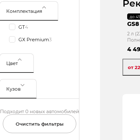
Ре
Комплектация
до 4
В 
GS8
GT
4
2 л (
GX Premium
3
Полн
4 4
Цвет
от 2
Кузов
Подходит 0 новых автомобилей
Очистить фильтры