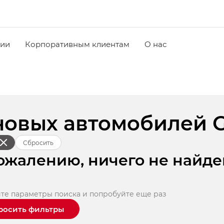
чии
Корпоративным клиентам
О нас
новых автомобилей 
Сбросить
ожалению, ничего не найде
те параметры поиска и попробуйте еще раз
росить фильтры