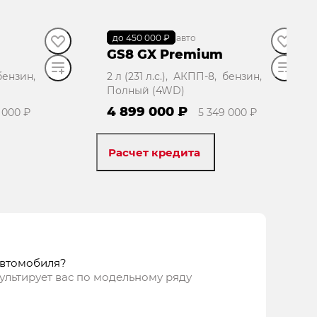
до 450 000 ₽
В наличии
·
авто
GS8 GX Premium
 бензин,
2 л (231 л.с.), АКПП-8, бензин,
Полный (4WD)
4 899 000 ₽
 000 ₽
5 349 000 ₽
Расчет кредита
ать
Забронировать
автомобиля?
ультирует вас по модельному ряду