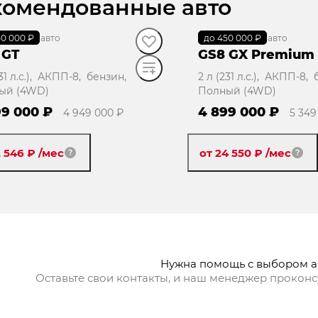
комендованные авто
50 000 ₽
наличии
·
авто
до 450 000 ₽
В наличии
·
авто
 GT
GS8 GX Premium
231 л.с.), АКПП-8, бензин,
2 л (231 л.с.), АКПП-8,
ый (4WD)
Полный (4WD)
99 000 ₽
4 899 000 ₽
4 949 000 ₽
5 349
2 546 ₽
/мес
от 24 550 ₽
/мес
Забронировать
Заброниров
Нужна помощь с выбором 
Оставьте свои контакты, и наш менеджер проконс