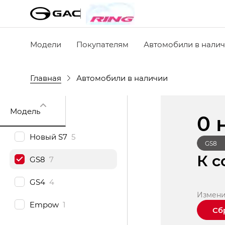
Модели
Покупателям
Автомобили в нали
Главная
Автомобили в наличии
Модель
0 
Новый S7
5
GS8
К с
GS8
7
GS4
4
Измени
Empow
1
Сб