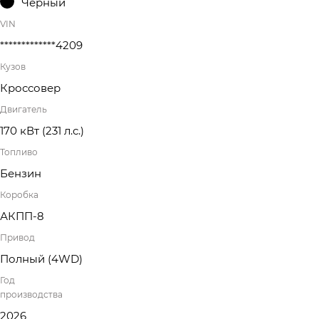
Черный
VIN
*************4209
Кузов
Кроссовер
Двигатель
170 кВт
(231 л.с.
)
Топливо
Бензин
Коробка
АКПП-8
Привод
Полный (4WD)
Год
производства
2026