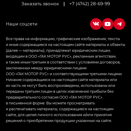
Заказать звонок
|
+7 (4742) 28-69-99
Empow — Эмпау (Empow) в комплектации
Джи Эс — GS, Джи Эль с элементы экстерьера
в спортивном стиле — GL
(S-Style)
Все права на информацию, графические изображения, тексты
и иные содержащиеся на настоящем сайте материалы и объекты
(далее — материалы), принадлежат юридическим лицам,
входящим в ООО «ГАК МОТОР РУС», рекламным агентствам,
а также иным третьим в соответствии с условиями договоров,
заключенных между юридическими лицами
ООО «ГАК МОТОР РУС» и соответствующими третьими лицами.
Никакие содержащиеся на настоящем сайте материалы или
их часть не могут быть воспроизведены, использованы или
переданы третьим лицам в целях извлечения прибыли без
предварительного согласия ООО «ГАК МОТОР РУС»
в письменной форме. Вы можете просматривать
и распечатывать материалы, содержащиеся на настоящем
сайте, для целей личного использования и/или принятия
решений о приобретении продукции указанных на сайте.