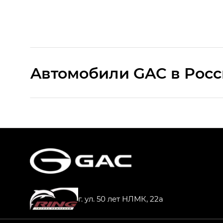
Aвтомобили GAC в Рос
S9 — Эс 9 (S9) в комплектации Эс Икс 
S7 — Эс 7 (S7) в комплектациях Эс Икс П
HYPTEC HT — Хайптек Эйч Ти (HYPTEC H
AION V — Айон Ви в комплектациях Экс 
г. ул. 50 лет НЛМК, 22а
GS8 — Джи Эс 8 (GS8) в комплектациях 
GL