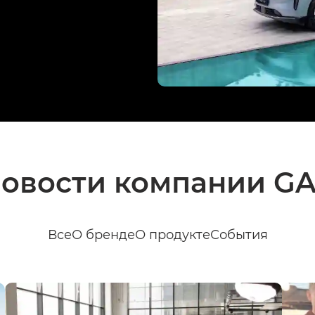
овости компании G
Все
О бренде
О продукте
События