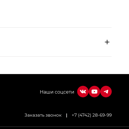
Заказать звонок
|
+7 (4742) 28-69-99
МИУМ — GX PREMIUM, Джи Эти — GT, Джи Эль —