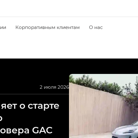
чии
Корпоративным клиентам
О нас
2 июля 2026
ет о старте
о
совера GAC