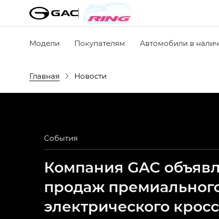
Модели
Покупателям
Автомобили в нали
Главная
Новости
События
Компания GAC объявля
продаж премиальног
электрического крос