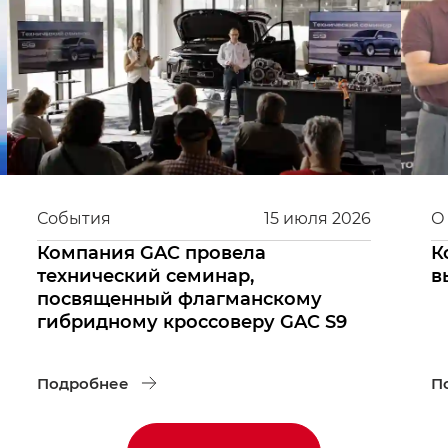
События
15
июля
2026
О
Компания GAC провела
К
технический семинар,
в
посвященный флагманскому
гибридному кроссоверу GAC S9
Подробнее
П