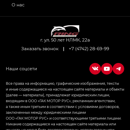
привод — GB AWD, Джи Эль Полный привод —
О нас
GL AWD
M8 — Эм 8 (M8) в комплектациях Джи Эль — GL,
Джи Ти — GT, Джи Икс — GX,
Джи Икс ПРЕМИУМ — GX PREMIUM, ЛАУНЖ —
LOUNGE
г. ул. 50 лет НЛМК, 22а
Заказать звонок
|
+7 (4742) 28-69-99
Empow — Эмпау (Empow) в комплектации
Джи Эс — GS, Джи Эль с элементы экстерьера
в спортивном стиле — GL
(S-Style)
Все права на информацию, графические изображения, тексты
и иные содержащиеся на настоящем сайте материалы и объекты
(далее — материалы), принадлежат юридическим лицам,
входящим в ООО «ГАК МОТОР РУС», рекламным агентствам,
а также иным третьим в соответствии с условиями договоров,
заключенных между юридическими лицами
ООО «ГАК МОТОР РУС» и соответствующими третьими лицами.
Никакие содержащиеся на настоящем сайте материалы или
их часть не могут быть воспроизведены, использованы или