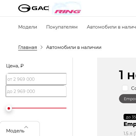
Модели
Покупателям
Автомобили в нали
Главная
Автомобили в наличии
Цена
, ₽
1 
С
Empo
до 3
В 
Emp
Модель
1.5 л 