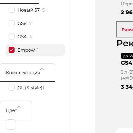
Пере
Новый S7
5
2 96
GS8
7
Расч
GS4
4
Ре
Empow
1
до 3
В 
GS4
2 л (
Комплектация
(4WD
3 34
GL (S-style)
1
Цвет